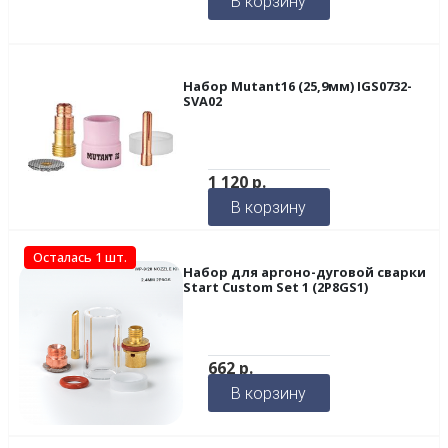
В корзину
Набор Mutant16 (25,9мм) IGS0732-
SVA02
1 120
р.
В корзину
Осталась 1 шт.
Набор для аргоно-дуговой сварки
Start Custom Set 1 (2P8GS1)
662
р.
В корзину