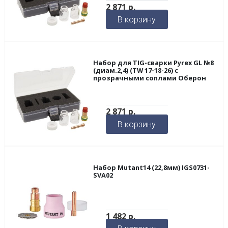
2 871
р.
В корзину
Набор для TIG-сварки Pyrex GL №8
(диам.2,4) (TW 17-18-26) с
прозрачными соплами Оберон
2 871
р.
В корзину
Набор Mutant14 (22,8мм) IGS0731-
SVA02
1 482
р.