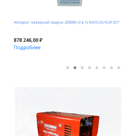
P23T
Аппарат лазерной сварки 1500W (3 в 1) RAYCUS/SUP23T
Горел
SNK2
679 932,00
₽
18 8
В корзину