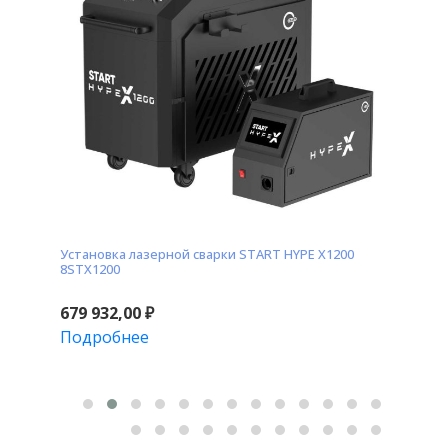
200
Установка лазерной сварки START HYPE X1500
Подогр
8STX1500
679 932,00
₽
2 280
Подробнее