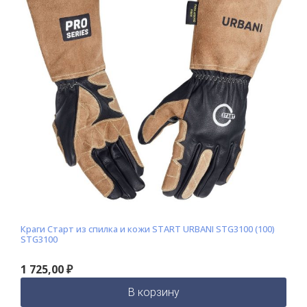
П
Краги Старт из спилка и кожи START DEFENDER STG1950 (50)
E
STG1950
2
2 105,00
₽
В корзину