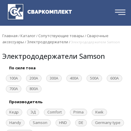
Главная
Каталог
Сопутствующие товары
Сварочные
/
/
/
аксессуары
Электрододержатели
/
/
Электрододержатели Samson
Электрододержатели Samson
По силе тока
100А
200А
300А
400А
500А
600А
700А
800А
Производитель
Кедр
ЭД
Comfort
Prima
Kwik
Handy
Samson
HND
DE
Germany type