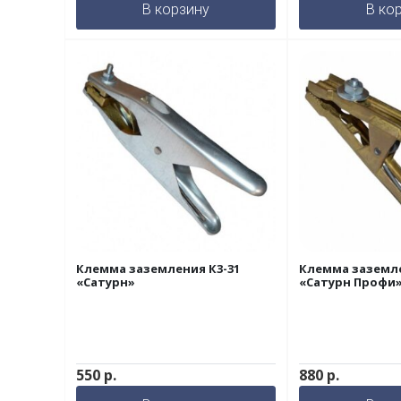
В корзину
В ко
Клемма заземления К3-31
Клемма заземле
«Сатурн»
«Сатурн Профи
550
р.
880
р.