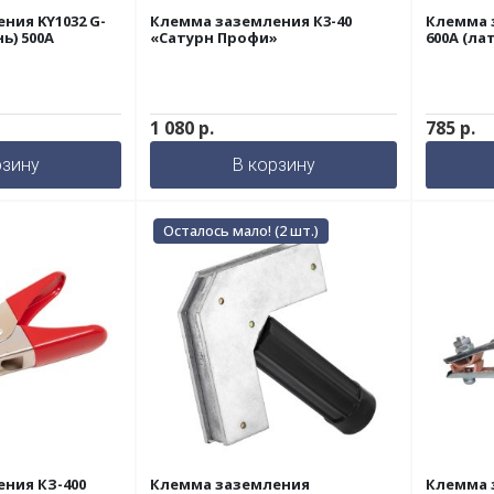
ния KY1032 G-
Клемма заземления К3-40
Клемма 
ь) 500A
«Сатурн Профи»
600A (ла
1 080
р.
785
р.
рзину
В корзину
Осталось мало! (2 шт.)
ния КЗ-400
Клемма заземления
Клемма 