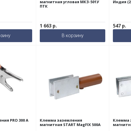
магнитная угловая МКЗ-501У
Индия (2
ПТК
1 663
р.
547
р.
рзину
В корзину
ния PRO 300 А
Клемма заземления
Клемма 
магнитная START MagFIX 500A
магнитн