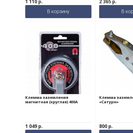
1 110
р.
2 365
р.
В корзину
В ко
Клемма заземления
Клемма заземле
магнитная (круглая) 400А
«Сатурн»
1 049
р.
800
р.