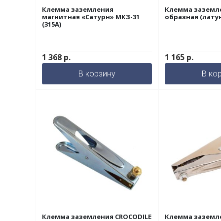
Клемма заземления
Клемма заземле
магнитная «Сатурн» МКЗ-31
образная (латун
(315А)
1 368
р.
1 165
р.
В корзину
В ко
Клемма заземления CROCODILE
Клемма заземле