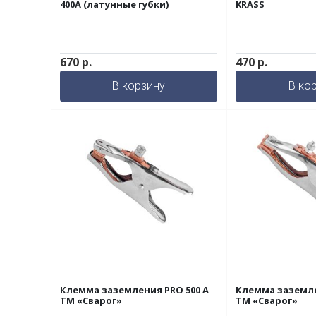
400A (латунные губки)
KRASS
670
р.
470
р.
В корзину
В ко
Клемма заземления PRO 500 А
Клемма заземле
ТМ «Сварог»
ТМ «Сварог»