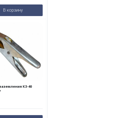
В корзину
заземления К3-40
»