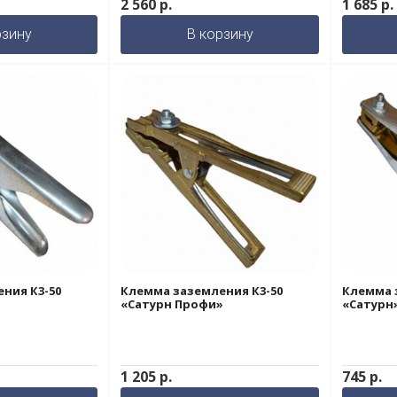
2 560
р.
1 685
р.
рзину
В корзину
ния К3-50
Клемма заземления К3-50
Клемма 
«Сатурн Профи»
«Сатурн
1 205
р.
745
р.