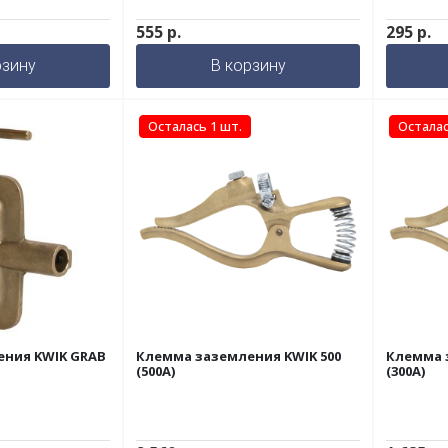
555
р.
295
р.
рзину
В корзину
Осталась 1 шт.
Осталас
ения KWIK GRAB
Клемма заземления KWIK 500
Клемма 
(500A)
(300A)