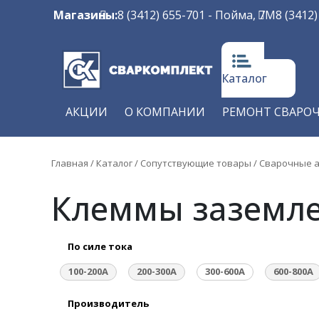
Магазины:
8 (3412) 655-701
- Пойма, 7М
8 (3412
Каталог
АКЦИИ
О КОМПАНИИ
РЕМОНТ СВАРО
Главная
/
Каталог
/
Сопутствующие товары
/
Сварочные а
Клеммы заземле
По силе тока
100-200А
200-300А
300-600А
600-800А
Производитель