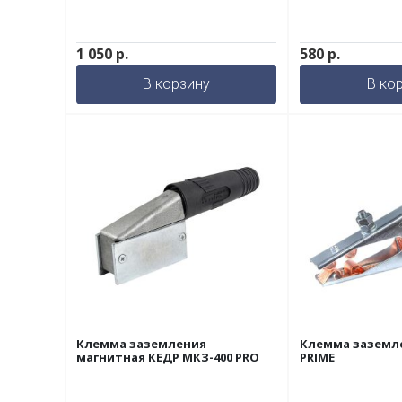
1 050
р.
580
р.
В корзину
В ко
Клемма заземления
Клемма заземле
магнитная КЕДР МКЗ-400 PRO
PRIME