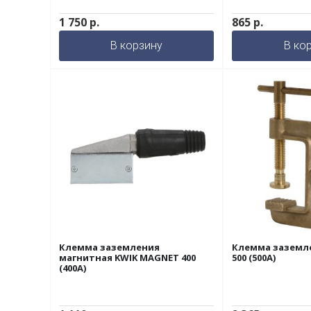
1 750
р.
865
р.
В корзину
В ко
Клемма заземления
Клемма заземл
магнитная KWIK MAGNET 400
500 (500A)
(400A)