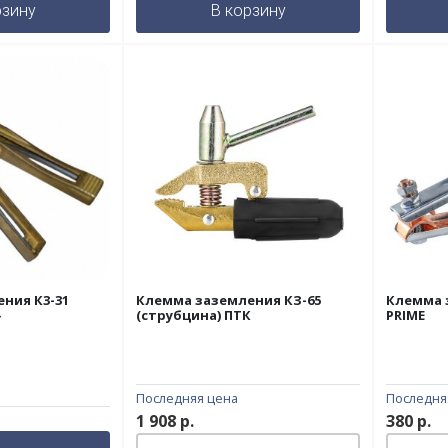
рзину
В корзину
ния К3-31
Клемма заземления КЗ-65
Клемма 
»
(струбцина) ПТК
PRIME
Последняя цена
Последня
1 908
р.
380
р.