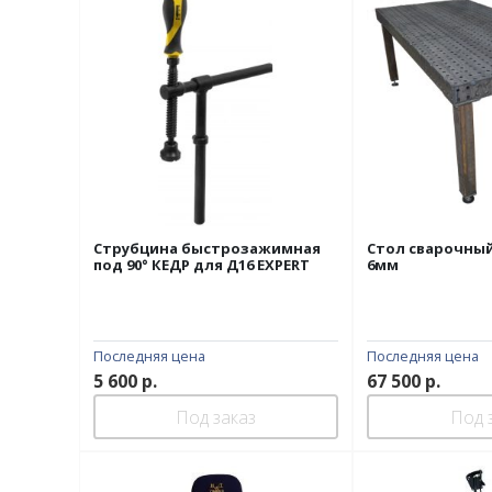
Струбцина быстрозажимная
Стол сварочный
под 90° КЕДР для Д16 EXPERT
6мм
Последняя цена
Последняя цена
5 600
р.
67 500
р.
Под заказ
Под 