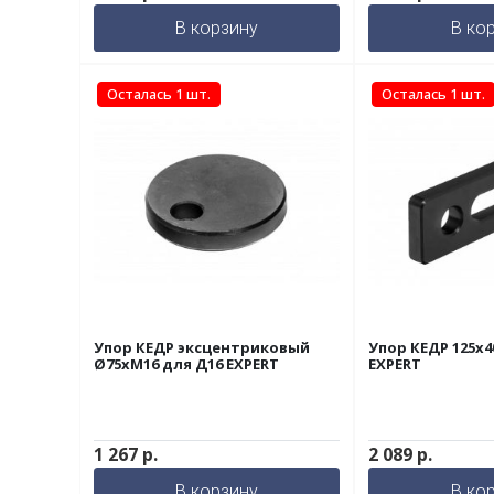
В корзину
В ко
Осталась 1 шт.
Осталась 1 шт.
Упор КЕДР эксцентриковый
Упор КЕДР 125х4
Ø75xМ16 для Д16 EXPERT
EXPERT
1 267
р.
2 089
р.
В корзину
В ко