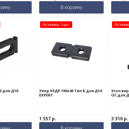
рзину
В корзину
Осталась 1 шт.
Осталас
0 для Д16
Упор КЕДР 100х40 Тип Б для Д16
Угол вер
EXPERT
ОС для Д
1 557
р.
3 310
р.
рзину
В корзину