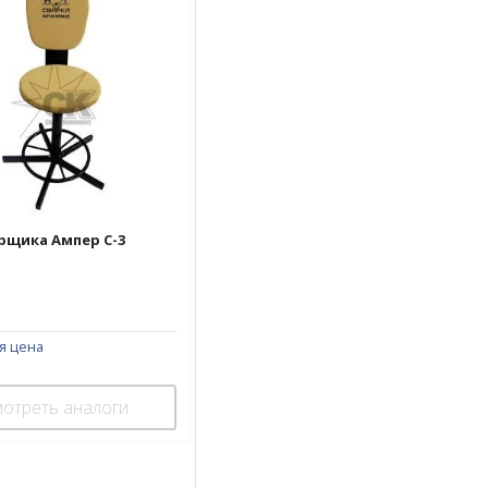
рщика Ампер С-3
я цена
отреть аналоги