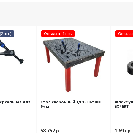
(2 шт.)
Осталась 1 шт.
Осталас
ерсальная для
Стол сварочный 3Д 1500х1000
Флекс уп
6мм
EXPERT
58 752
р.
1 697
р.