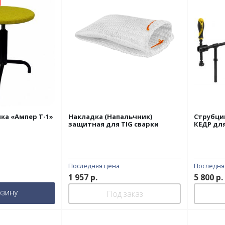
ка «Ампер Т-1»
Накладка (Напальчник)
Струбци
защитная для TIG сварки
КЕДР для
Последняя цена
Последня
1 957
р.
5 800
р.
рзину
Под заказ