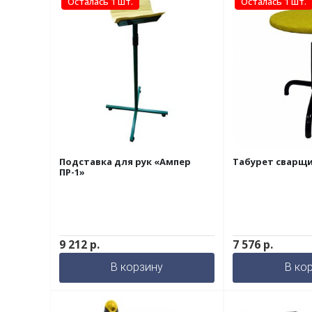
Осталась 1 шт.
Осталась 1 шт.
Подставка для рук «Ампер
Табурет сварщи
ПР-1»
9 212
р.
7 576
р.
В корзину
В ко