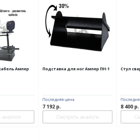
кабель Ампер
Подставка для ног Ампер ПН-1
Стул сва
Последняя цена
Последня
7 192
р.
8 400
р.
 аналоги
Смотреть аналоги
См