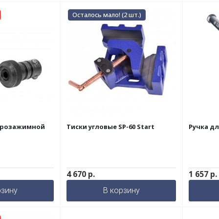
Осталось мало! (2 шт.)
трозажимной
Тиски угловые SP-60 Start
Ручка дл
4 670
р.
1 657
р.
рзину
В корзину