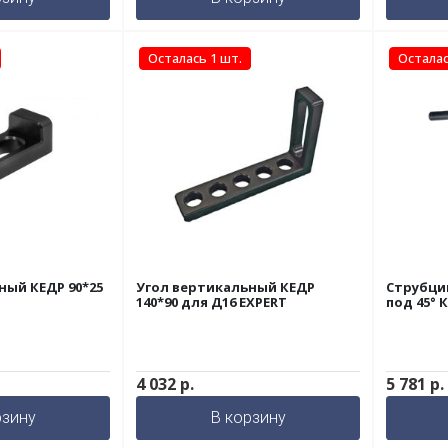
Осталась 1 шт.
Осталас
ный КЕДР 90*25
Угол вертикальный КЕДР
Струбци
140*90 для Д16 EXPERT
под 45° 
4 032
р.
5 781
р.
рзину
В корзину