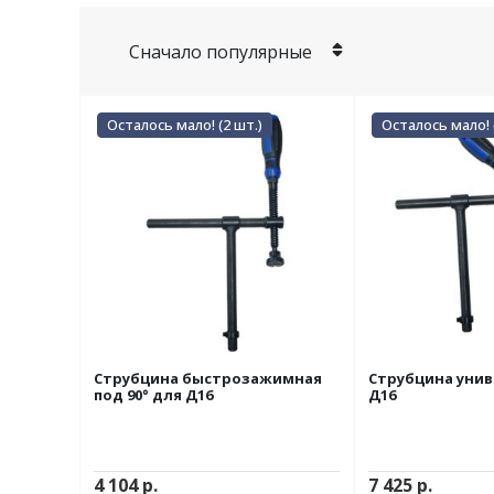
Осталось мало! (2 шт.)
Осталось мало! 
Струбцина быстрозажимная
Струбцина унив
под 90° для Д16
Д16
4 104
р.
7 425
р.