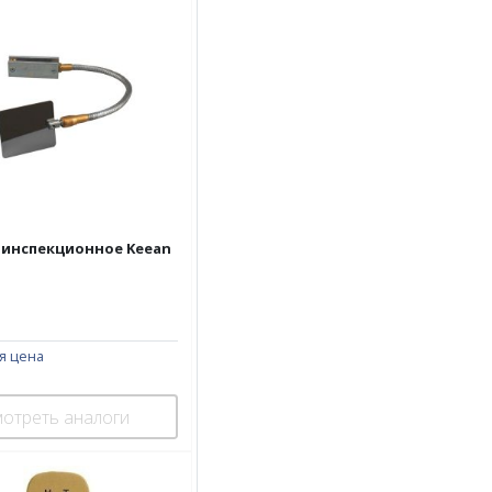
 инспекционное Keean
я цена
отреть аналоги