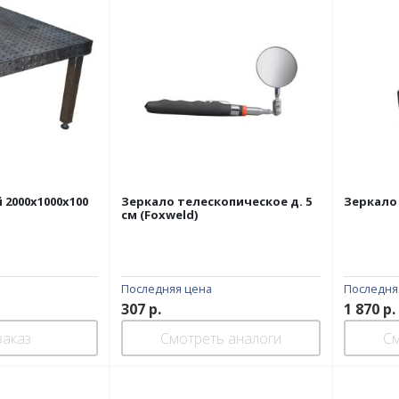
 2000х1000х100
Зеркало телескопическое д. 5
Зеркало
см (Foxweld)
Последняя цена
Последня
307
р.
1 870
р.
заказ
Смотреть аналоги
См