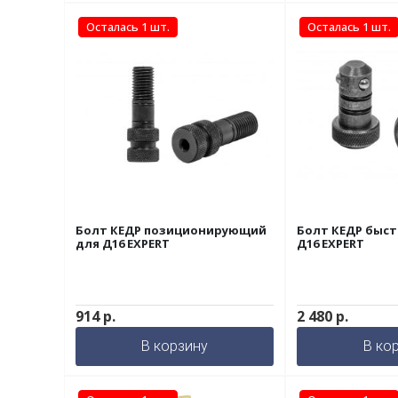
Осталась 1 шт.
Осталась 1 шт.
Болт КЕДР позиционирующий
Болт КЕДР быс
для Д16 EXPERT
Д16 EXPERT
914
р.
2 480
р.
В корзину
В ко