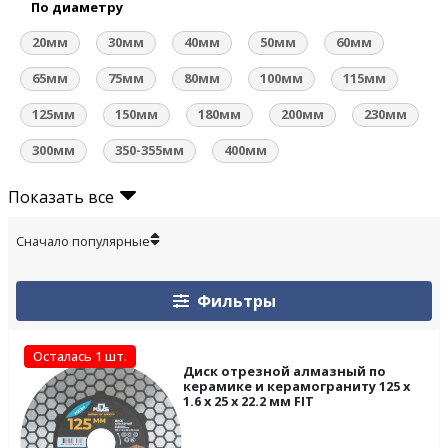
По диаметру
20мм
30мм
40мм
50мм
60мм
65мм
75мм
80мм
100мм
115мм
125мм
150мм
180мм
200мм
230мм
300мм
350-355мм
400мм
Показать все
Фильтры
Осталась 1 шт.
Диск отрезной алмазный по
керамике и керамограниту 125 х
1.6 х 25 х 22.2 мм FIT