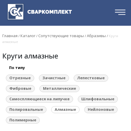
Главная
Каталог
Сопутствующие товары
Абразивы
/
/
/
/
Круги
алмазные
Круги алмазные
По типу
Отрезные
Зачистные
Лепестковые
Фибровые
Металлические
Самоспляющиеся на липучке
Шлифовальные
Полировальные
Алмазные
Нейлоновые
Полимерные