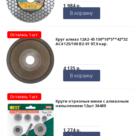
1 984
р.
В корзину
Осталась 1 шт.
Круг алмаз 12А2-45 150*10*5**42*32
АС4 125/100 В2-01 97,0 кар.
4 135
р.
В корзину
Осталась 1 шт.
Круги отрезные мини с алмазным
напылением 12шт 36489
1 274
р.