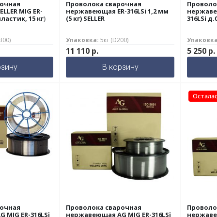
рочная
Проволока сварочная
Проволо
LLER MIG ER-
нержавеющая ER-316LSi 1,2 мм
нержавеющая SEL
пластик, 15 кг)
(5 кг) SELLER
316LSi д.
D300)
Упаковка:
5кг (D200)
Упаковка
11 110
р.
5 250
р.
рзину
В корзину
Осталас
рочная
Проволока сварочная
Проволо
 MIG ER-316LSi
нержавеющая AG MIG ER-316LSi
нержавею