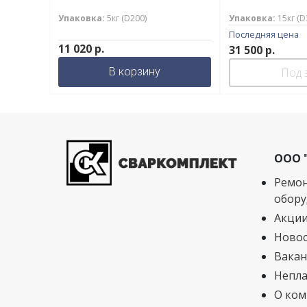
Упаковка:
5кг (D200)
Упаковка:
15кг (
Последняя цена
11 020
р.
31 500
р.
В корзину
Под 
ООО 
Ремон
обору
Акци
Ново
Вакан
Непла
О ком