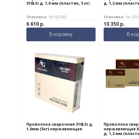
316LSi д. 1,0 мм (пластик, 5 кг)
д. 1,2 мм (пласти
Упаковка:
5кг (D200)
Упаковка:
5кг (D
6 610
р.
10 350
р.
В корзину
В ко
Проволока сварочная 316LSi д.
Проволока сва
1,0мм (5кг) нержавеющая
нержавеющая AG
д. 1,2 мм (пласти