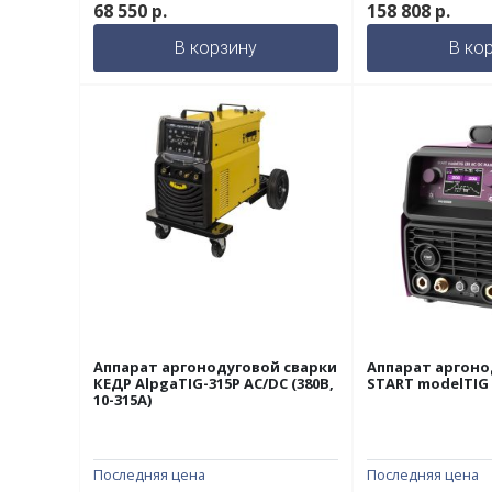
68 550
р.
158 808
р.
В корзину
В ко
Аппарат аргонодуговой сварки
Аппарат аргоно
КЕДР AlpgaTIG-315P AC/DC (380В,
START modelTIG 
10-315А)
Последняя цена
Последняя цена