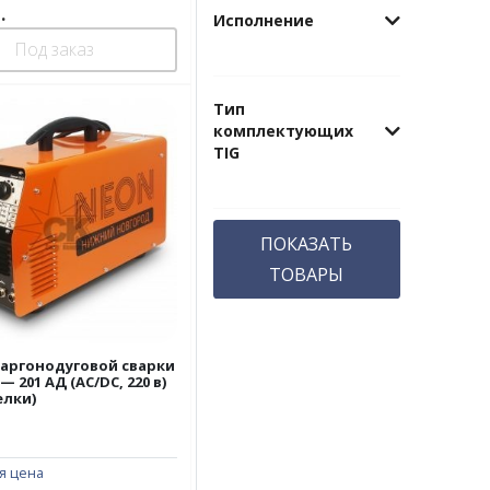
.
Исполнение
Под заказ
Тип
комплектующих
TIG
ПОКАЗАТЬ
ТОВАРЫ
 аргонодуговой сварки
— 201 АД (АС/DC, 220 в)
елки)
я цена