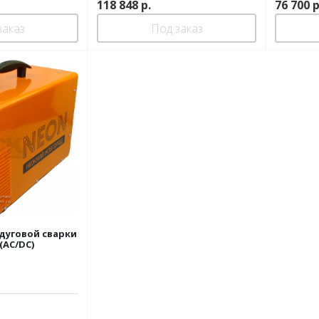
118 848
р.
76 700
р
заказ
Под заказ
дуговой сварки
(AC/DC)