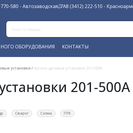
) 770-580
- Автозаводская, 7А
8 (3412) 222-510
- Красноарме
ЧНОГО ОБОРУДОВАНИЯ
КОНТАКТЫ
говые установки
/
Аргоно-дуговые установки 201-500А
установки 201-500А
др
Сварог
Сэлма
ПТК