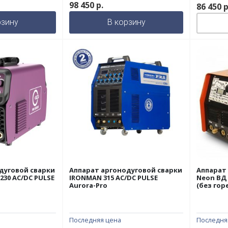
98 450
р.
86 450
р
рзину
В корзину
дуговой сварки
Аппарат аргонодуговой сварки
Аппарат
230 AC/DC PULSE
IRONMAN 315 AC/DC PULSE
Neon ВД 
Aurora-Pro
(без гор
Последняя цена
Последня