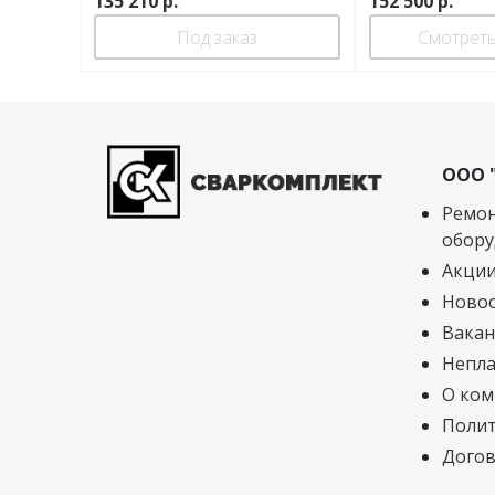
135 210
р.
152 500
р.
Под заказ
Смотреть
ООО 
Ремон
обору
Акци
Ново
Вакан
Непла
О ком
Полит
Догов