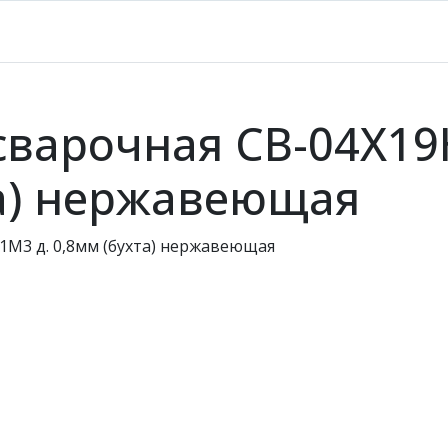
сварочная СВ-04Х19
та) нержавеющая
1М3 д. 0,8мм (бухта) нержавеющая