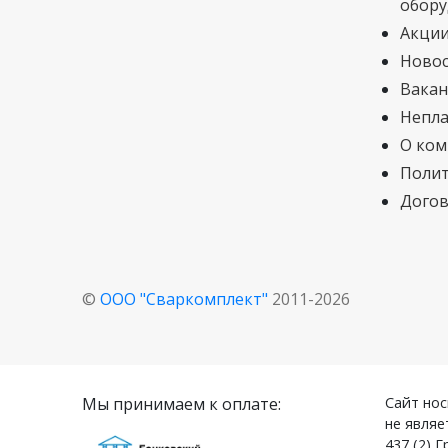
обору
Акци
Ново
Вакан
Непла
О ком
Полит
Догов
©
ООО "Сваркомплект"
2011-2026
Мы принимаем к оплате:
Сайт нос
не являе
437 (2) 