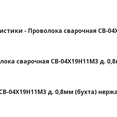
истики - Проволока сварочная СВ-04
ока сварочная СВ-04Х19Н11М3 д. 0,8
СВ-04Х19Н11М3 д. 0,8мм (бухта) нер