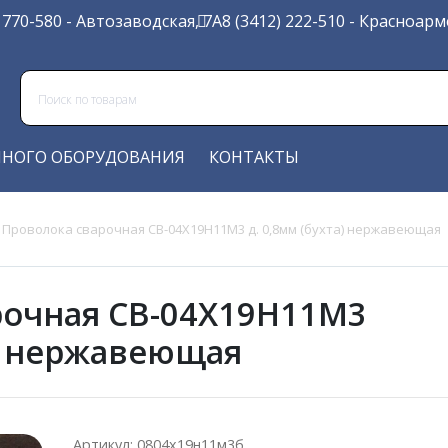
) 770-580
- Автозаводская, 7А
8 (3412) 222-510
- Красноарме
ЧНОГО ОБОРУДОВАНИЯ
КОНТАКТЫ
/
Проволока сварочная СВ-04Х19Н11М3 д. 0,8мм (бухта) нержавеющая
рочная СВ-04Х19Н11М3
а) нержавеющая
Артикул: 0804х19н11м3б