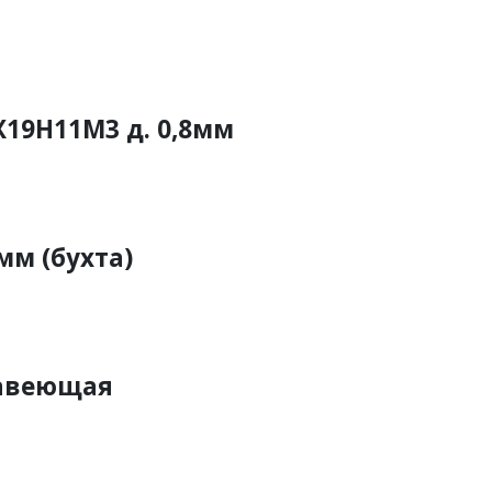
Х19Н11М3 д. 0,8мм
мм (бухта)
жавеющая